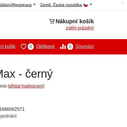
hlášení/Registrace
Země:
Česká republika
Nákupní košík
zatím prázdný
í košík
Oblíbené
Srovnání
0
0
ax - černý
eno (
přidat hodnocení
)
91686062571
bjednání