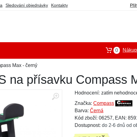
ba
Sledování objednávky
Kontakty
Při
Nákupn
0
pass Max - černý
S na přísavku Compass M
Hodnocení:
zatím nehodnoc
Značka:
Compass
Barva:
Černá
Kód zboží: 06257, EAN: 85
Dostupnost:
do 2-6 dnů od o