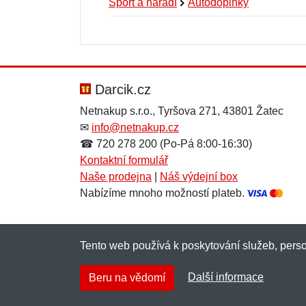
Sport a nářadí
Autodoplňky
Nová recenze
Nový dotaz
Hodnocení:
Jméno:
*
*
Darcik.cz
Netnakup s.r.o., Tyršova 271, 43801 Žatec
✉
info@netnakup.cz
Zpráva
Zpráva
*
*
☎ 720 278 200 (Po-Pá 8:00-16:30)
Kontaktní formulář
Naše prodejna
|
Náš výdejní box
Nabízíme mnoho možností plateb.
Tento web používá k poskytování služeb, perso
Přidat
Přidat
Další informace
Beru na vědomí
Copyright © 2007-2026 (19 let s vámi)
Netnaku