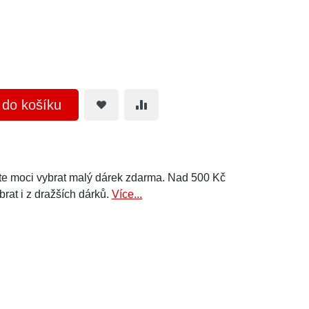
t do košíku
e moci vybrat malý dárek zdarma. Nad 500 Kč
brat i z dražších dárků.
Více...