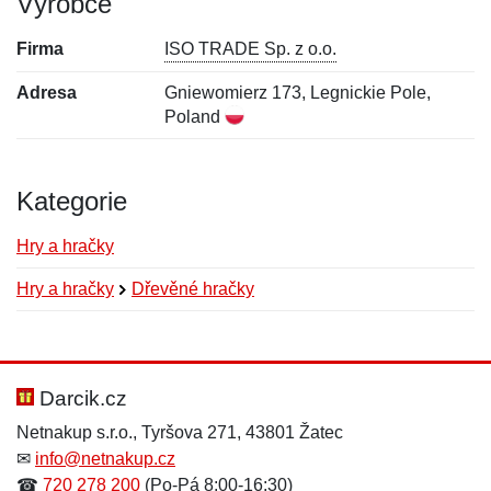
Výrobce
Firma
ISO TRADE Sp. z o.o.
Adresa
Gniewomierz 173, Legnickie Pole,
Poland
Kategorie
Hry a hračky
Hry a hračky
Dřevěné hračky
Nová recenze
Nový dotaz
Hodnocení:
Jméno:
*
*
Darcik.cz
Netnakup s.r.o., Tyršova 271, 43801 Žatec
✉
info@netnakup.cz
Jméno:
E-mail:
*
*
☎
720 278 200
(Po-Pá 8:00-16:30)