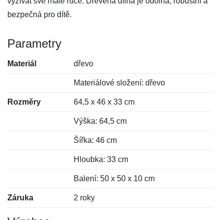
vyžívat své malé ruce. Dřevěná dílna je odolná, robustní a
bezpečná pro dítě.
Parametry
Materiál
dřevo
Materiálové složení: dřevo
Rozměry
64,5 x 46 x 33 cm
Výška: 64,5 cm
Šířka: 46 cm
Hloubka: 33 cm
Balení: 50 x 50 x 10 cm
Záruka
2 roky