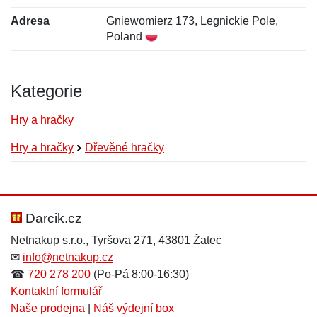
Adresa
Gniewomierz 173, Legnickie Pole,
Poland
Kategorie
Hry a hračky
Hry a hračky
Dřevěné hračky
Nová recenze
Nový dotaz
Hodnocení:
Jméno:
*
*
Darcik.cz
Netnakup s.r.o., Tyršova 271, 43801 Žatec
✉
info@netnakup.cz
Jméno:
E-mail:
*
*
☎
720 278 200
(Po-Pá 8:00-16:30)
Kontaktní formulář
Naše prodejna
|
Náš výdejní box