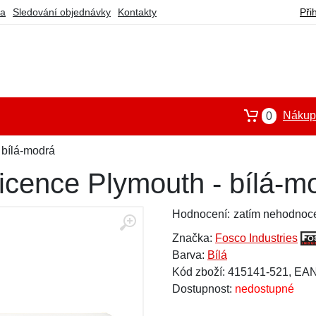
ba
Sledování objednávky
Kontakty
Při
Nákupn
0
 bílá-modrá
icence Plymouth - bílá-m
Hodnocení:
zatím nehodnoc
Značka:
Fosco Industries
Barva:
Bílá
Kód zboží: 415141-521, EA
Dostupnost:
nedostupné