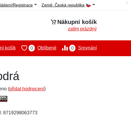
hlášení/Registrace
Země:
Česká republika
Nákupní košík
zatím prázdný
í košík
Oblíbené
Srovnání
0
0
odrá
eno (
přidat hodnocení
)
N: 8719298063773