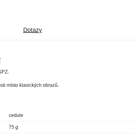
Dotazy
í
 SPZ.
sti místo klasických obrazů.
cedule
75 g