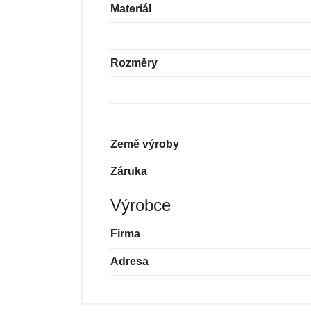
Materiál
Rozměry
Země výroby
Záruka
Výrobce
Firma
Adresa
Nová recenze
Nový dotaz