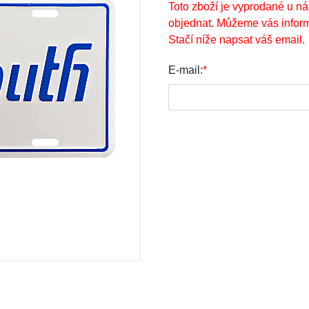
Toto zboží je vyprodané u ná
objednat. Můžeme vás inform
Stačí níže napsat váš email.
E-mail:
*