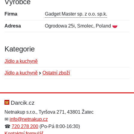
Výrobce
Firma
Gadget Master sp. z o.o. sp.k.
Adresa
Ogrodowa 25i, Smolec, Poland
Kategorie
Jídlo a kuchyně
Jídlo a kuchyně
Ostatní zboží
Nová recenze
Nový dotaz
Hodnocení:
Jméno:
*
*
Darcik.cz
Netnakup s.r.o., Tyršova 271, 43801 Žatec
✉
info@netnakup.cz
Jméno:
E-mail:
*
*
☎
720 278 200
(Po-Pá 8:00-16:30)
Kontaktní formulář