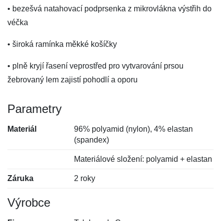
• bezešvá natahovací podprsenka z mikrovlákna výstřih do
véčka
• široká ramínka měkké košíčky
• plně kryjí řasení veprostřed pro vytvarování prsou
žebrovaný lem zajistí pohodlí a oporu
Parametry
Materiál
96% polyamid (nylon), 4% elastan
(spandex)
Materiálové složení: polyamid + elastan
Záruka
2 roky
Výrobce