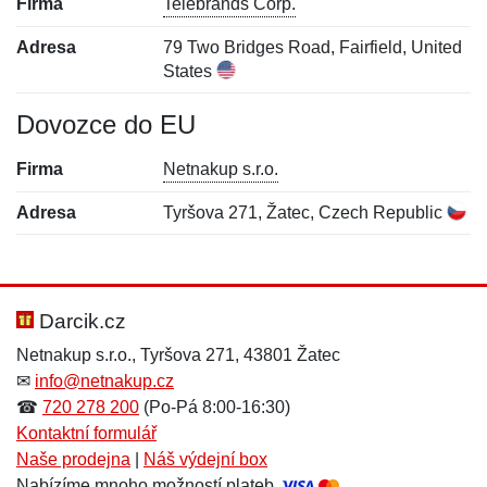
Firma
Telebrands Corp.
Adresa
79 Two Bridges Road, Fairfield, United
States
Dovozce do EU
Firma
Netnakup s.r.o.
Adresa
Tyršova 271, Žatec, Czech Republic
Nová recenze
Nový dotaz
Hodnocení:
Jméno:
*
*
Darcik.cz
Netnakup s.r.o., Tyršova 271, 43801 Žatec
✉
info@netnakup.cz
Jméno:
E-mail:
*
*
☎
720 278 200
(Po-Pá 8:00-16:30)
Kontaktní formulář
Naše prodejna
|
Náš výdejní box
Nabízíme mnoho možností plateb.