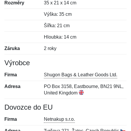
Rozměry
35 x 21 x 14 cm
Výška: 35 cm
Šířka: 21 cm
Hloubka: 14 cm
Záruka
2 roky
Výrobce
Firma
Shugon Bags & Leather Goods Ltd.
Adresa
PO Box 3158, Eastbourne, BN21 9NL,
United Kingdom
Dovozce do EU
Firma
Netnakup s.r.o.
Adresa
Tyršova 271, Žatec, Czech Republic