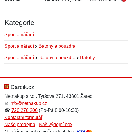
Kategorie
Sport a nářadí
Sport a nářadí
Batohy a pouzdra
Sport a nářadí
Batohy a pouzdra
Batohy
Nová recenze
Nový dotaz
Hodnocení:
Jméno:
*
*
Darcik.cz
Netnakup s.r.o., Tyršova 271, 43801 Žatec
✉
info@netnakup.cz
Jméno:
E-mail:
*
*
☎
720 278 200
(Po-Pá 8:00-16:30)
Kontaktní formulář
Naše prodejna
|
Náš výdejní box
Nabízíme mnoho možností plateb.