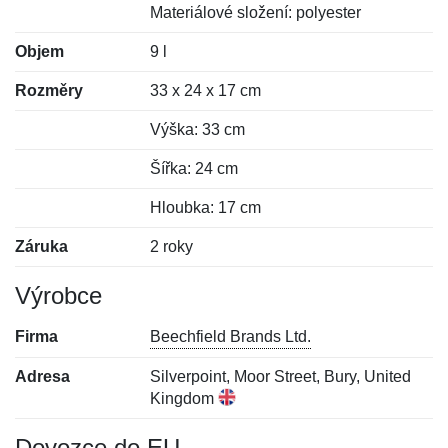
Materiálové složení: polyester
Objem
9 l
Rozměry
33 x 24 x 17 cm
Výška: 33 cm
Šířka: 24 cm
Hloubka: 17 cm
Záruka
2 roky
Výrobce
Firma
Beechfield Brands Ltd.
Adresa
Silverpoint, Moor Street, Bury, United
Kingdom
Dovozce do EU