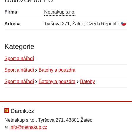
Firma
Netnakup s.r.o.
Adresa
Tyršova 271, Žatec, Czech Republic
Kategorie
Sport a nářadí
Sport a nářadí
Batohy a pouzdra
Sport a nářadí
Batohy a pouzdra
Batohy
Nová recenze
Nový dotaz
Hodnocení:
Jméno:
*
*
Darcik.cz
Netnakup s.r.o., Tyršova 271, 43801 Žatec
✉
info@netnakup.cz