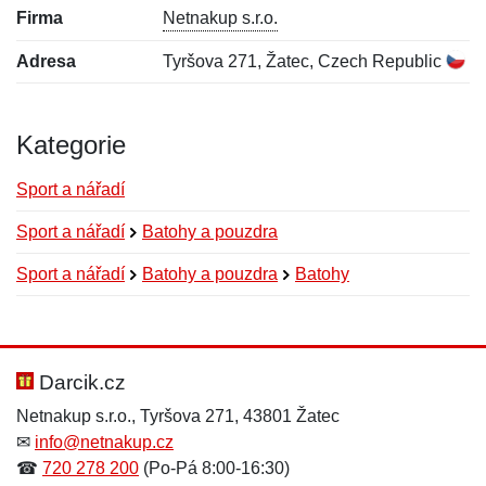
Firma
Netnakup s.r.o.
Adresa
Tyršova 271, Žatec, Czech Republic
Kategorie
Sport a nářadí
Sport a nářadí
Batohy a pouzdra
Sport a nářadí
Batohy a pouzdra
Batohy
Nová recenze
Nový dotaz
Hodnocení:
Jméno:
*
*
Darcik.cz
Netnakup s.r.o., Tyršova 271, 43801 Žatec
✉
info@netnakup.cz
Jméno:
E-mail:
*
*
☎
720 278 200
(Po-Pá 8:00-16:30)