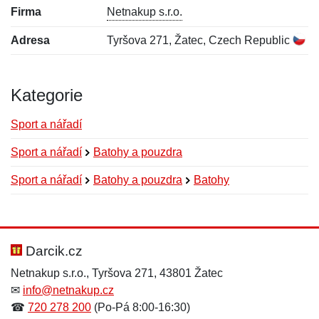
Firma
Netnakup s.r.o.
Adresa
Tyršova 271, Žatec, Czech Republic
Kategorie
Sport a nářadí
Sport a nářadí
Batohy a pouzdra
Sport a nářadí
Batohy a pouzdra
Batohy
Nová recenze
Nový dotaz
Hodnocení:
Jméno:
*
*
Darcik.cz
Netnakup s.r.o., Tyršova 271, 43801 Žatec
✉
info@netnakup.cz
Jméno:
E-mail:
*
*
☎
720 278 200
(Po-Pá 8:00-16:30)