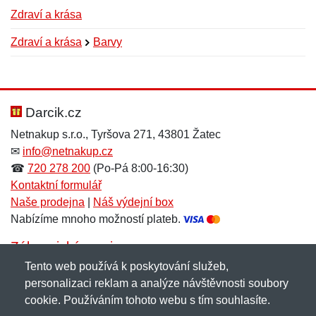
Zdraví a krása
Zdraví a krása
Barvy
Nová recenze
Nový dotaz
Hodnocení:
Jméno:
*
*
Darcik.cz
Netnakup s.r.o., Tyršova 271, 43801 Žatec
✉
info@netnakup.cz
Jméno:
E-mail:
*
*
☎
720 278 200
(Po-Pá 8:00-16:30)
Kontaktní formulář
Naše prodejna
|
Náš výdejní box
Nabízíme mnoho možností plateb.
E-mail:
*
Zpráva
*
Zákaznický servis
Tento web používá k poskytování služeb,
Novinky emailem
personalizaci reklam a analýze návštěvnosti soubory
cookie. Používáním tohoto webu s tím souhlasíte.
Zpráva
*